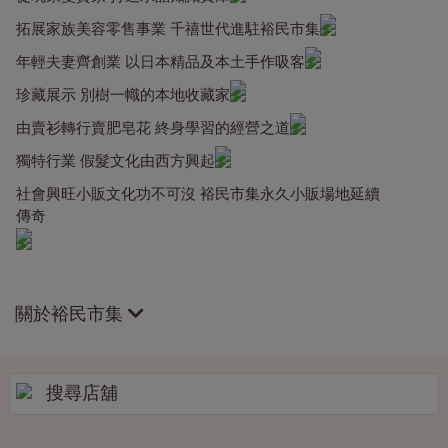
拓展家族美容零售事業 千禧世代進駐裕民市集
年輕夫妻齊創業 以日本精品及本土手作吸客
珍藏展示 別樹一幟的本地收藏家
由賣衫轉行賣肥皂花 終身學習的經營之道
獨特行業 假髮文化由西方興起
社會興旺小販文化功不可沒 裕民市集永久小販場地延續
傳奇
關於裕民市集