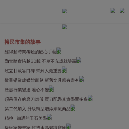
裕民市集的故事
經得起時間考驗的匠心手藝
勤奮踏實跨越60載 不卑不亢成就雙贏
屹立廿載靠口碑 幫到人最重要
敬業樂業成媒體寵兒 新舊文具應有盡有
歷盡行業變遷 唯心不變
碩果僅存的磨刀師傅 買刀配匙其實學問多多
第二代加入 升級轉型增添潮流商品
精挑 · 細琢的玉石美學
從玩家變賣家 打造水晶知識寶庫