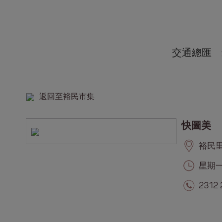
交通總匯
返回至裕民市集
快圖美
裕民里, 
星期一至
2312 