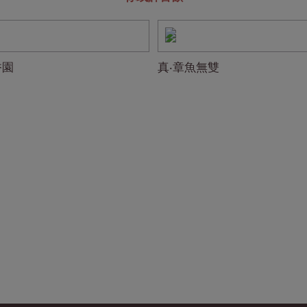
香園
真‧章魚無雙