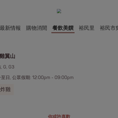
最新情報
購物消閒
餐飲美饌
裕民里
裕民市
 雞翼山
 G, G3
日, 公眾假期: 12:00pm - 09:00pm
炸雞
你或許喜歡