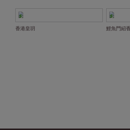
香港皇玥
鯉魚門紹