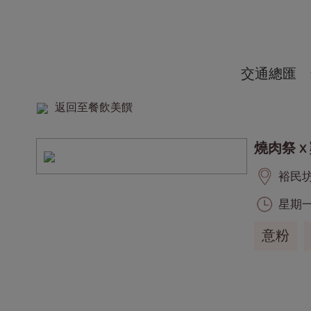
交通總匯
返回至餐飲美饌
燒肉祭 x
裕民坊,
星期一至
意粉